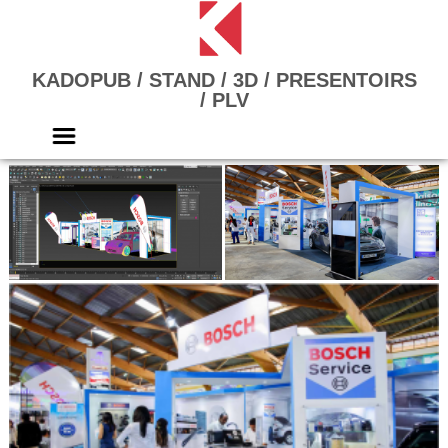
Skip
to
content
KADOPUB / STAND / 3D / PRESENTOIRS
/ PLV